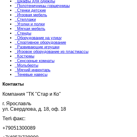
Шкафы для одежды
Полотеничницы горшечницы
Стенки детские
Игровая мебель
Стеллажи
Уголки и полки
Мягкая мебель
Стенды
Оборудование на улицу
Спортивное оборудование
Развивающие игрушки
Игровое оборудование из пластмассы
Костюмы
Сенсорные комнаты
Мольберты
Мягкий инвентарь
Теневые навесы
Контакты
Компания "ТК "Стар и Ко"
г. Ярославль
ул. Свердлова, д. 18, оф. 18
Тел\ факс:
+79051300089