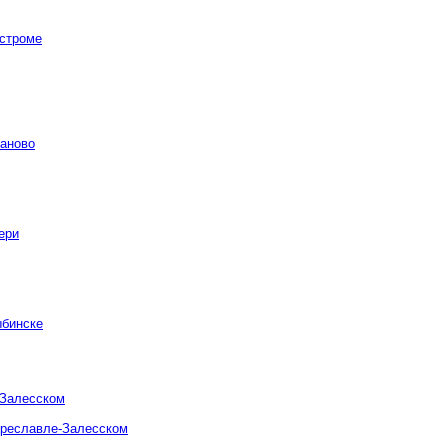
остроме
ваново
ери
ыбинске
-Залесском
ереславле-Залесском