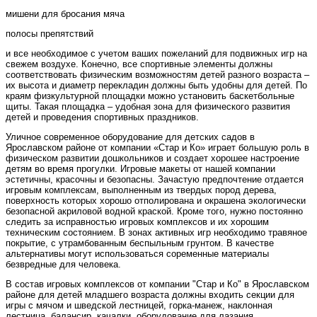
мишени для бросания мяча
полосы препятствий
и все необходимое с учетом ваших пожеланий для подвижных игр на
свежем воздухе. Конечно, все спортивные элементы должны
соответствовать физическим возможностям детей разного возраста –
их высота и диаметр перекладин должны быть удобны для детей. По
краям физкультурной площадки можно установить баскетбольные
щиты. Такая площадка – удобная зона для физического развития
детей и проведения спортивных праздников.
Уличное современное оборудование для детских садов в
Ярославском районе от компании «Стар и Ко» играет большую роль в
физическом развитии дошкольников и создает хорошее настроение
детям во время прогулки. Игровые макеты от нашей компании
эстетичны, красочны и безопасны. Зачастую предпочтение отдается
игровым комплексам, выполненным из твердых пород дерева,
поверхность которых хорошо отполирована и окрашена экологически
безопасной акриловой водной краской. Кроме того, нужно постоянно
следить за исправностью игровых комплексов и их хорошим
техническим состоянием. В зонах активных игр необходимо травяное
покрытие, с утрамбованным беспыльным грунтом. В качестве
альтернативы могут использоваться соременные материалы
безвредные для человека.
В состав игровых комплексов от компании "Стар и Ко" в Ярославском
районе для детей младшего возраста должны входить секции для
игры с мячом и шведской лестницей, горка-манеж, наклонная
лестница, балансир, качалки, оборудование для лазания.