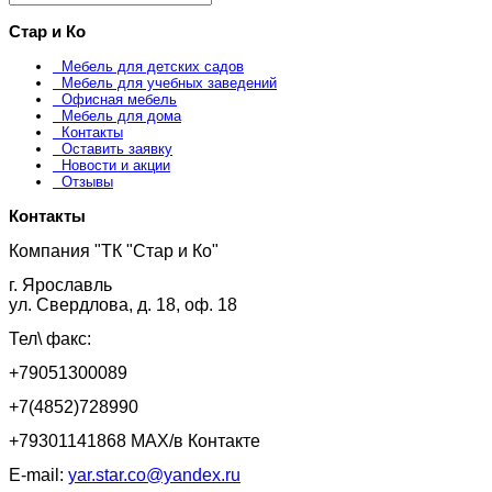
Стар и Ко
Мебель для детских садов
Мебель для учебных заведений
Офисная мебель
Мебель для дома
Контакты
Оставить заявку
Новости и акции
Отзывы
Контакты
Компания "ТК "Стар и Ко"
г. Ярославль
ул. Свердлова, д. 18, оф. 18
Тел\ факс:
+79051300089
+7(4852)728990
+79301141868 MAX/в Контакте
E-mail:
yar.star.co@yandex.ru