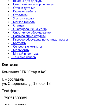
Шкафы для одежды
Полотеничницы горшечницы
Стенки детские
Игровая мебель
Стеллажи
Уголки и полки
Мягкая мебель
Стенды
Оборудование на улицу
Спортивное оборудование
Развивающие игрушки
Игровое оборудование из пластмассы
Костюмы
Сенсорные комнаты
Мольберты
Мягкий инвентарь
Теневые навесы
Контакты
Компания "ТК "Стар и Ко"
г. Ярославль
ул. Свердлова, д. 18, оф. 18
Тел\ факс:
+79051300089