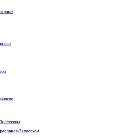
остроме
ваново
ери
ыбинске
-Залесском
ереславле-Залесском