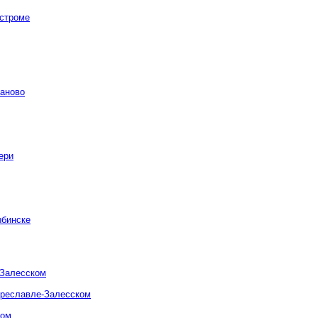
остроме
ваново
ери
ыбинске
-Залесском
ереславле-Залесском
ком