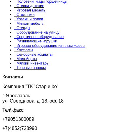
Полотеничницы горшечницы
Стенки детские
Игровая мебель
Стеллажи
Уголки и полки
Мягкая мебель
Стенды
Оборудование на улицу
Спортивное оборудование
Развивающие игрушки
Игровое оборудование из пластмассы
Костюмы
Сенсорные комнаты
Мольберты
Мягкий инвентарь
Теневые навесы
Контакты
Компания "ТК "Стар и Ко"
г. Ярославль
ул. Свердлова, д. 18, оф. 18
Тел\ факс:
+79051300089
+7(4852)728990