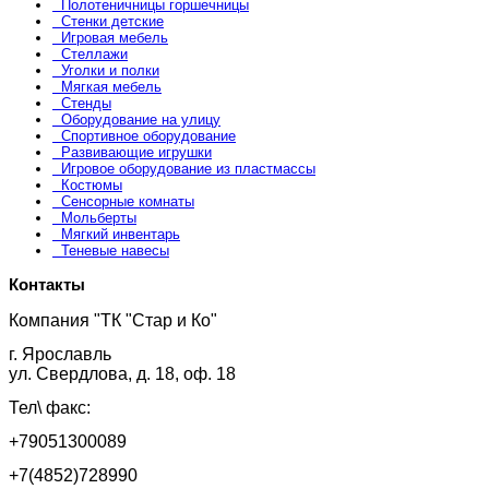
Полотеничницы горшечницы
Стенки детские
Игровая мебель
Стеллажи
Уголки и полки
Мягкая мебель
Стенды
Оборудование на улицу
Спортивное оборудование
Развивающие игрушки
Игровое оборудование из пластмассы
Костюмы
Сенсорные комнаты
Мольберты
Мягкий инвентарь
Теневые навесы
Контакты
Компания "ТК "Стар и Ко"
г. Ярославль
ул. Свердлова, д. 18, оф. 18
Тел\ факс:
+79051300089
+7(4852)728990