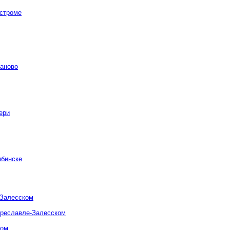
остроме
ваново
ери
ыбинске
-Залесском
ереславле-Залесском
ком