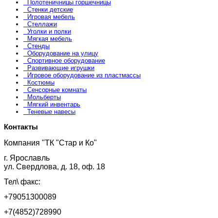
Полотеничницы горшечницы
Стенки детские
Игровая мебель
Стеллажи
Уголки и полки
Мягкая мебель
Стенды
Оборудование на улицу
Спортивное оборудование
Развивающие игрушки
Игровое оборудование из пластмассы
Костюмы
Сенсорные комнаты
Мольберты
Мягкий инвентарь
Теневые навесы
Контакты
Компания "ТК "Стар и Ко"
г. Ярославль
ул. Свердлова, д. 18, оф. 18
Тел\ факс:
+79051300089
+7(4852)728990