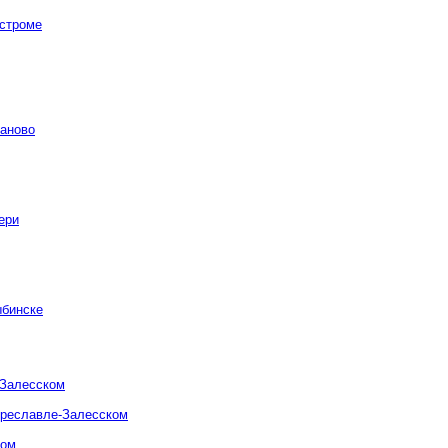
остроме
ваново
ери
ыбинске
-Залесском
ереславле-Залесском
ком