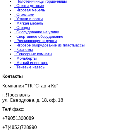
Полотеничницы горшечницы
Стенки детские
Игровая мебель
Стеллажи
Уголки и полки
Мягкая мебель
Стенды
Оборудование на улицу
Спортивное оборудование
Развивающие игрушки
Игровое оборудование из пластмассы
Костюмы
Сенсорные комнаты
Мольберты
Мягкий инвентарь
Теневые навесы
Контакты
Компания "ТК "Стар и Ко"
г. Ярославль
ул. Свердлова, д. 18, оф. 18
Тел\ факс:
+79051300089
+7(4852)728990