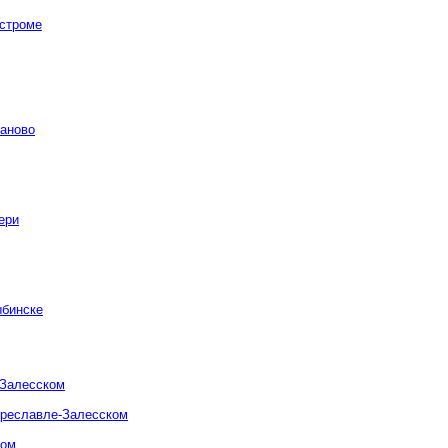
остроме
ваново
ери
ыбинске
-Залесском
ереславле-Залесском
ком