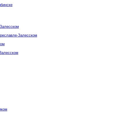
ыбинске
-Залесском
ереславле-Залесском
ком
-Залесском
иком