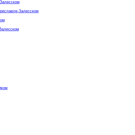
-Залесском
ереславле-Залесском
ком
-Залесском
иком