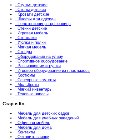
Стулья детские
Столы детские
Кровати детские
Шкафы для одежды
Полотеничницы горшечницы
Стенки детские
Игровая мебель
Стеллажи
Уголки и полки
Мягкая мебель
Стенды
Оборудование на улицу
Спортивное оборудование
Развивающие игрушки
Игровое оборудование из пластмассы
Костюмы
Сенсорные комнаты
Мольберты
Мягкий инвентарь
Теневые навесы
Стар и Ко
Мебель для детских садов
Мебель для учебных заведений
Офисная мебель
Мебель для дома
Контакты
Оставить заявку