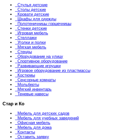
Стулья детские
Столы детские
Кровати детские
Шкафы для одежды
Полотеничницы горшечницы
Стенки детские
Игровая мебель
Стеллажи
Уголки и полки
Мягкая мебель
Стенды
Оборудование на улицу
Спортивное оборудование
Развивающие игрушки
Игровое оборудование из пластмассы
Костюмы
Сенсорные комнаты
Мольберты
Мягкий инвентарь
Теневые навесы
Стар и Ко
Мебель для детских садов
Мебель для учебных заведений
Офисная мебель
Мебель для дома
Контакты
Оставить заявку