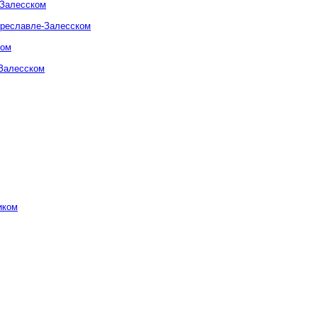
-Залесском
ереславле-Залесском
ком
-Залесском
иком