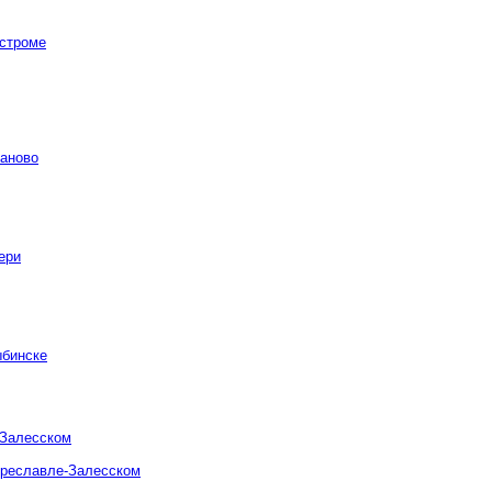
остроме
ваново
ери
ыбинске
-Залесском
ереславле-Залесском