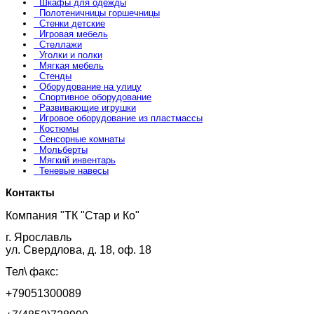
Шкафы для одежды
Полотеничницы горшечницы
Стенки детские
Игровая мебель
Стеллажи
Уголки и полки
Мягкая мебель
Стенды
Оборудование на улицу
Спортивное оборудование
Развивающие игрушки
Игровое оборудование из пластмассы
Костюмы
Сенсорные комнаты
Мольберты
Мягкий инвентарь
Теневые навесы
Контакты
Компания "ТК "Стар и Ко"
г. Ярославль
ул. Свердлова, д. 18, оф. 18
Тел\ факс:
+79051300089