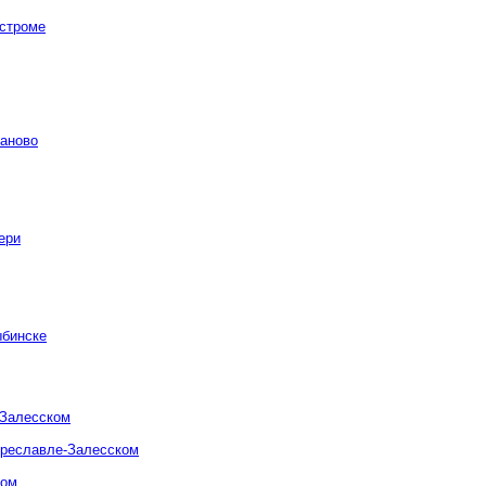
остроме
ваново
ери
ыбинске
-Залесском
ереславле-Залесском
ком