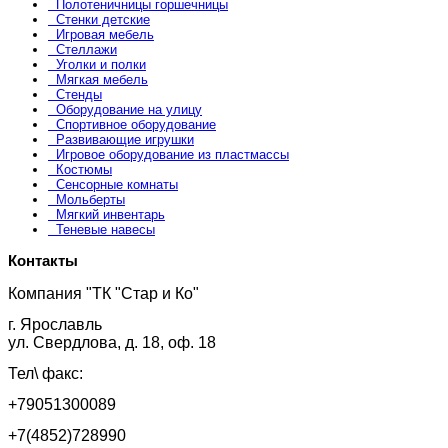
Полотеничницы горшечницы
Стенки детские
Игровая мебель
Стеллажи
Уголки и полки
Мягкая мебель
Стенды
Оборудование на улицу
Спортивное оборудование
Развивающие игрушки
Игровое оборудование из пластмассы
Костюмы
Сенсорные комнаты
Мольберты
Мягкий инвентарь
Теневые навесы
Контакты
Компания "ТК "Стар и Ко"
г. Ярославль
ул. Свердлова, д. 18, оф. 18
Тел\ факс:
+79051300089
+7(4852)728990