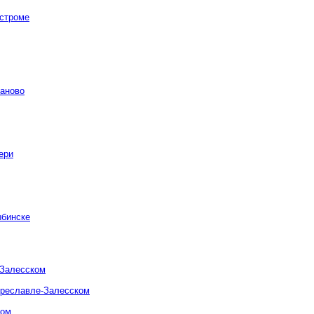
остроме
ваново
ери
ыбинске
-Залесском
ереславле-Залесском
ком