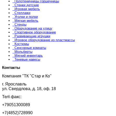
Полотеничницы горшечницы
Стенки детские
Игровая мебель
Стеллажи
Уголки и полки
Мягкая мебель
Стенды
Оборудование на улицу
Спортивное оборудование
Развивающие игрушки
Игровое оборудование из пластмассы
Костюмы
Сенсорные комнаты
Мольберты
Мягкий инвентарь
Теневые навесы
Контакты
Компания "ТК "Стар и Ко"
г. Ярославль
ул. Свердлова, д. 18, оф. 18
Тел\ факс:
+79051300089
+7(4852)728990