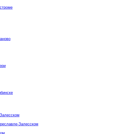
остроме
ваново
ери
ыбинске
-Залесском
ереславле-Залесском
ком