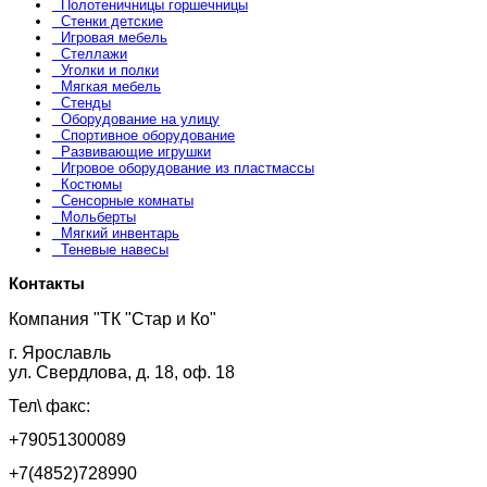
Полотеничницы горшечницы
Стенки детские
Игровая мебель
Стеллажи
Уголки и полки
Мягкая мебель
Стенды
Оборудование на улицу
Спортивное оборудование
Развивающие игрушки
Игровое оборудование из пластмассы
Костюмы
Сенсорные комнаты
Мольберты
Мягкий инвентарь
Теневые навесы
Контакты
Компания "ТК "Стар и Ко"
г. Ярославль
ул. Свердлова, д. 18, оф. 18
Тел\ факс:
+79051300089
+7(4852)728990