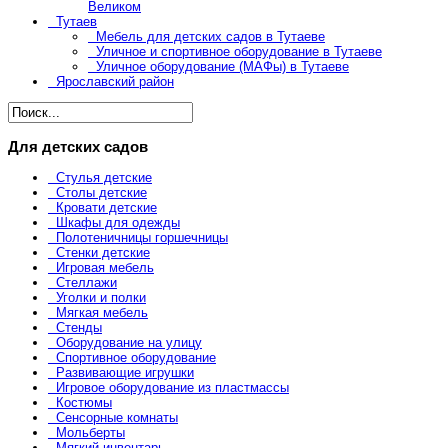
Великом
Тутаев
Мебель для детских садов в Тутаеве
Уличное и спортивное оборудование в Тутаеве
Уличное оборудование (МАФы) в Тутаеве
Ярославский район
Для детских садов
Стулья детские
Столы детские
Кровати детские
Шкафы для одежды
Полотеничницы горшечницы
Стенки детские
Игровая мебель
Стеллажи
Уголки и полки
Мягкая мебель
Стенды
Оборудование на улицу
Спортивное оборудование
Развивающие игрушки
Игровое оборудование из пластмассы
Костюмы
Сенсорные комнаты
Мольберты
Мягкий инвентарь