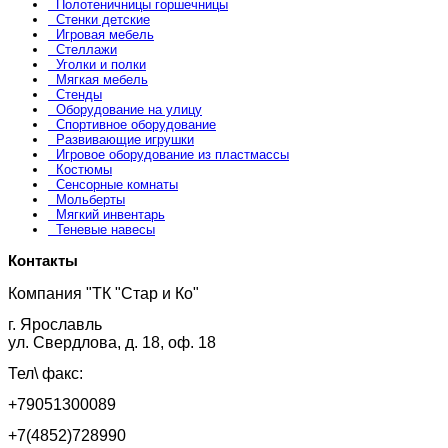
Полотеничницы горшечницы
Стенки детские
Игровая мебель
Стеллажи
Уголки и полки
Мягкая мебель
Стенды
Оборудование на улицу
Спортивное оборудование
Развивающие игрушки
Игровое оборудование из пластмассы
Костюмы
Сенсорные комнаты
Мольберты
Мягкий инвентарь
Теневые навесы
Контакты
Компания "ТК "Стар и Ко"
г. Ярославль
ул. Свердлова, д. 18, оф. 18
Тел\ факс:
+79051300089
+7(4852)728990