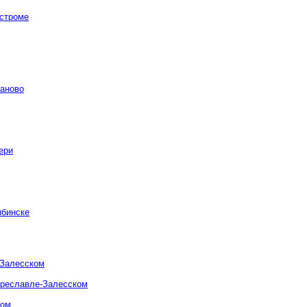
остроме
ваново
ери
ыбинске
-Залесском
ереславле-Залесском
ком