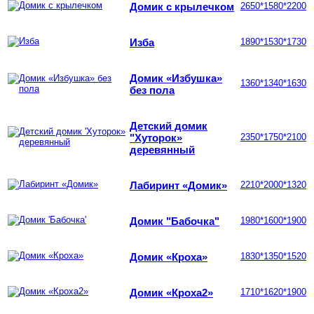
Домик с крылечком
2650*1580*2200
Изба
1890*1530*1730
Домик «Избушка»
1360*1340*1630
без пола
Детский домик
"Хуторок»
2350*1750*2100
деревянный
Лабиринт «Домик»
2210*2000*1320
Домик "Бабочка"
1980*1600*1900
Домик «Кроха»
1830*1350*1520
Домик «Кроха2»
1710*1620*1900