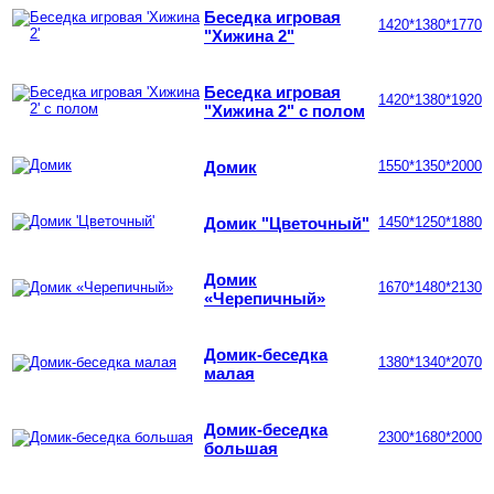
Беседка игровая
1420*1380*1770
"Хижина 2"
Беседка игровая
1420*1380*1920
"Хижина 2" с полом
Домик
1550*1350*2000
Домик "Цветочный"
1450*1250*1880
Домик
1670*1480*2130
«Черепичный»
Домик-беседка
1380*1340*2070
малая
Домик-беседка
2300*1680*2000
большая