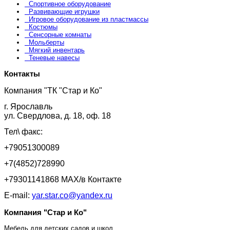
Спортивное оборудование
Развивающие игрушки
Игровое оборудование из пластмассы
Костюмы
Сенсорные комнаты
Мольберты
Мягкий инвентарь
Теневые навесы
Контакты
Компания "ТК "Стар и Ко"
г. Ярославль
ул. Свердлова, д. 18, оф. 18
Тел\ факс:
+79051300089
+7(4852)728990
+79301141868 MAX/в Контакте
E-mail:
yar.star.co@yandex.ru
Компания "Стар и Ко"
Мебель для детских садов и школ