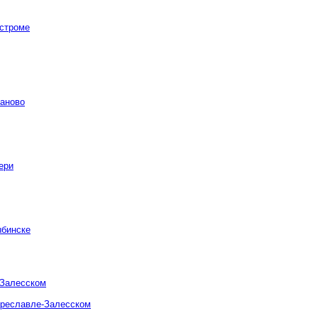
остроме
ваново
ери
ыбинске
-Залесском
ереславле-Залесском