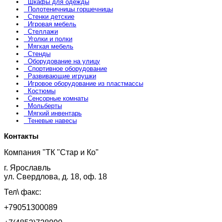
Шкафы для одежды
Полотеничницы горшечницы
Стенки детские
Игровая мебель
Стеллажи
Уголки и полки
Мягкая мебель
Стенды
Оборудование на улицу
Спортивное оборудование
Развивающие игрушки
Игровое оборудование из пластмассы
Костюмы
Сенсорные комнаты
Мольберты
Мягкий инвентарь
Теневые навесы
Контакты
Компания "ТК "Стар и Ко"
г. Ярославль
ул. Свердлова, д. 18, оф. 18
Тел\ факс:
+79051300089