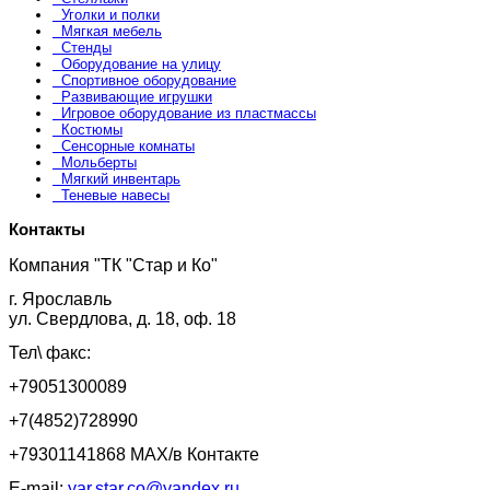
Уголки и полки
Мягкая мебель
Стенды
Оборудование на улицу
Спортивное оборудование
Развивающие игрушки
Игровое оборудование из пластмассы
Костюмы
Сенсорные комнаты
Мольберты
Мягкий инвентарь
Теневые навесы
Контакты
Компания "ТК "Стар и Ко"
г. Ярославль
ул. Свердлова, д. 18, оф. 18
Тел\ факс:
+79051300089
+7(4852)728990
+79301141868 MAX/в Контакте
E-mail:
yar.star.co@yandex.ru