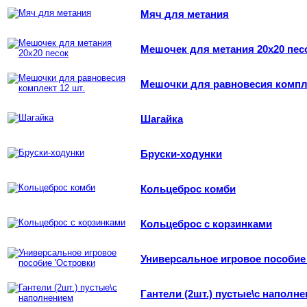
Мяч для метания
Мешочек для метания 20х20 пес
Мешочки для равновесия компле
Шагайка
Бруски-ходунки
Кольцеброс комби
Кольцеброс с корзинками
Универсальное игровое пособие
Гантели (2шт.) пустые\с наполн