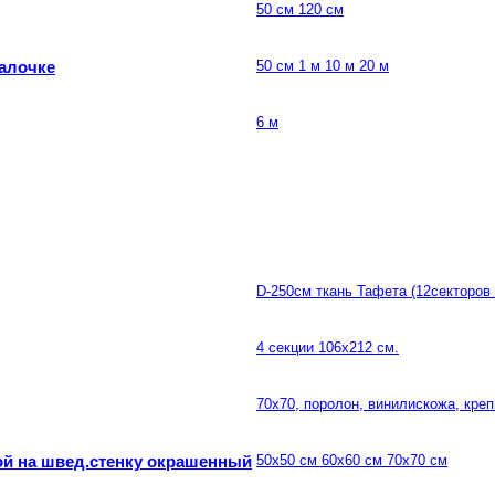
50 см 120 см
палочке
50 см 1 м 10 м 20 м
6 м
D-250см ткань Тафета (12секторов 
4 секции 106х212 см.
70х70, поролон, винилискожа, кре
ой на швед.стенку окрашенный
50х50 см 60х60 см 70х70 см