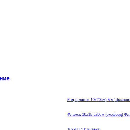
ние
5 м( флажок 10х20см) 5 м( флажок
Флажок 10х15 L20см (оксфорд) Фл
10х20 L40см (тент)