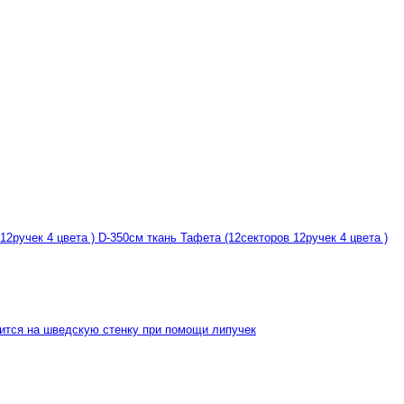
12ручек 4 цвета ) D-350см ткань Тафета (12секторов 12ручек 4 цвета )
пится на шведскую стенку при помощи липучек