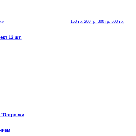
ок
150 гр. 200 гр. 300 гр. 500 гр.
кт 12 шт.
 "Островки
ением