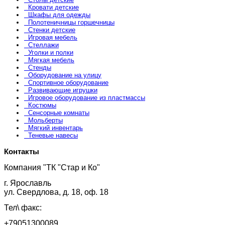
Кровати детские
Шкафы для одежды
Полотеничницы горшечницы
Стенки детские
Игровая мебель
Стеллажи
Уголки и полки
Мягкая мебель
Стенды
Оборудование на улицу
Спортивное оборудование
Развивающие игрушки
Игровое оборудование из пластмассы
Костюмы
Сенсорные комнаты
Мольберты
Мягкий инвентарь
Теневые навесы
Контакты
Компания "ТК "Стар и Ко"
г. Ярославль
ул. Свердлова, д. 18, оф. 18
Тел\ факс:
+79051300089