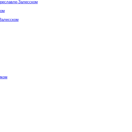
ереславле-Залесском
ком
-Залесском
иком