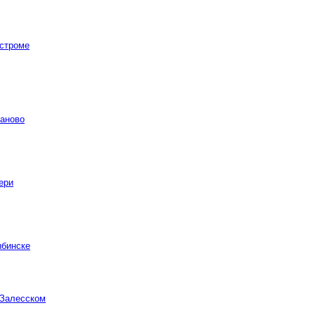
остроме
ваново
ери
ыбинске
-Залесском