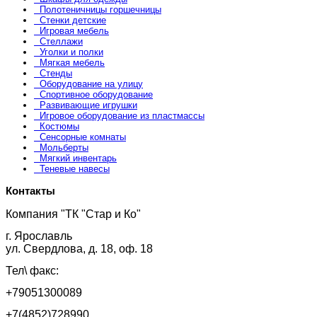
Полотеничницы горшечницы
Стенки детские
Игровая мебель
Стеллажи
Уголки и полки
Мягкая мебель
Стенды
Оборудование на улицу
Спортивное оборудование
Развивающие игрушки
Игровое оборудование из пластмассы
Костюмы
Сенсорные комнаты
Мольберты
Мягкий инвентарь
Теневые навесы
Контакты
Компания "ТК "Стар и Ко"
г. Ярославль
ул. Свердлова, д. 18, оф. 18
Тел\ факс:
+79051300089
+7(4852)728990