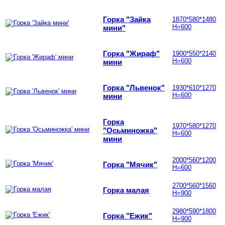
Горка "Зайка
1870*580*1480
Н=600
мини"
Горка "Жираф"
1900*550*2140
Н=600
мини
Горка "Львенок"
1930*610*1270
Н=600
мини
Горка
1970*580*1270
"Осьминожка"
Н=600
мини
2000*560*1200
Горка "Мячик"
Н=600
2700*560*1560
Горка малая
Н=900
2980*590*1800
Горка "Ежик"
Н=900