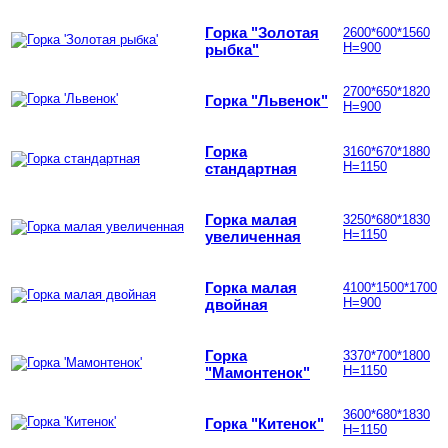
Горка "Золотая
2600*600*1560
Н=900
рыбка"
2700*650*1820
Горка "Львенок"
Н=900
Горка
3160*670*1880
Н=1150
стандартная
Горка малая
3250*680*1830
Н=1150
увеличенная
Горка малая
4100*1500*1700
Н=900
двойная
Горка
3370*700*1800
Н=1150
"Мамонтенок"
3600*680*1830
Горка "Китенок"
Н=1150