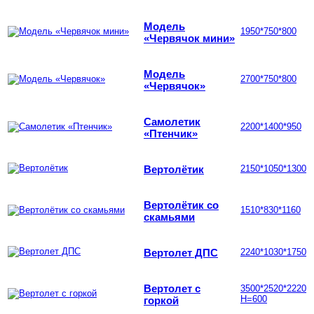
Модель
1950*750*800
«Червячок мини»
Модель
2700*750*800
«Червячок»
Самолетик
2200*1400*950
«Птенчик»
Вертолётик
2150*1050*1300
Вертолётик со
1510*830*1160
скамьями
Вертолет ДПС
2240*1030*1750
Вертолет с
3500*2520*2220
Н=600
горкой